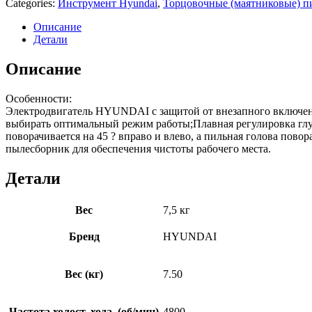
Categories:
Инструмент Hyundai
,
Торцовочные (маятниковые) 
Описание
Детали
Описание
Особенности:
Электродвигатель HYUNDAI с защитой от внезапного включени
выбирать оптимальный режим работы;Плавная регулировка глу
поворачивается на 45 ? вправо и влево, а пильная голова пово
пылесборник для обеспечения чистоты рабочего места.
Детали
Вес
7,5 кг
Бренд
HYUNDAI
Вес (кг)
7.50
Частота холост. хода, (об/мин)
4800