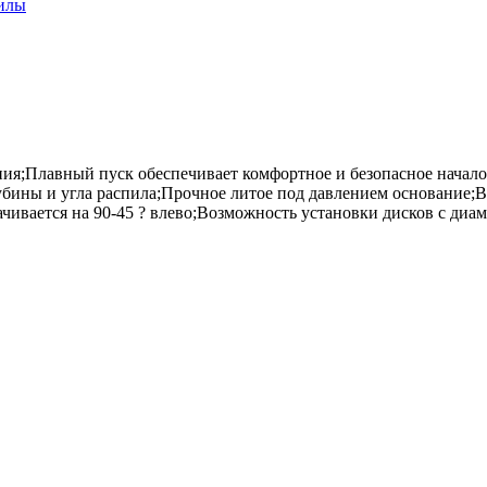
пилы
я;Плавный пуск обеспечивает комфортное и безопасное начало 
бины и угла распила;Прочное литое под давлением основание;В
рачивается на 90-45 ? влево;Возможность установки дисков с диа