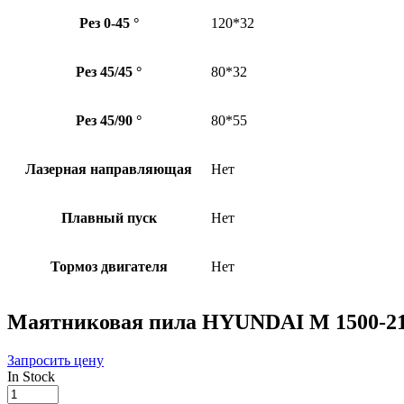
Рез 0-45 °
120*32
Рез 45/45 °
80*32
Рез 45/90 °
80*55
Лазерная направляющая
Нет
Плавный пуск
Нет
Тормоз двигателя
Нет
Маятниковая пила HYUNDAI M 1500-2
Запросить цену
In Stock
Маятниковая