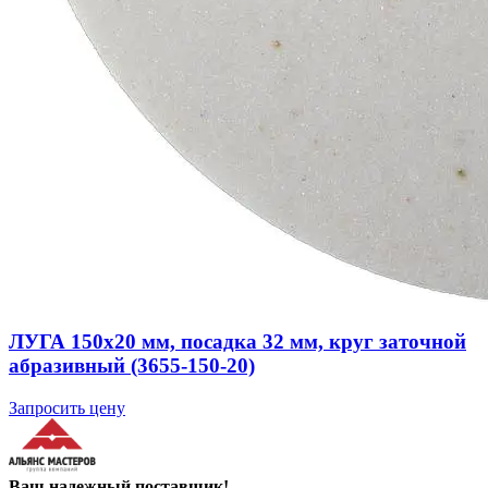
ЛУГА 150х20 мм, посадка 32 мм, круг заточной
абразивный (3655-150-20)
Запросить цену
Ваш надежный поставщик!