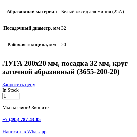
Абразивный материал
Белый оксид алюминия (25А)
Посадочный диаметр, мм
32
Рабочая толщина, мм
20
ЛУГА 200х20 мм, посадка 32 мм, круг
заточной абразивный (3655-200-20)
Запросить цену
In Stock
ЛУГА
200х20
мм,
Мы на связи! Звоните
посадка
32
+7 (495) 787-43-85
мм,
круг
Написать в Whatsapp
заточной