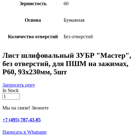
Зернистость
60
Основа
Бумажная
Количество отверстий
Без отверстий
Лист шлифовальный ЗУБР ″Мастер″,
без отверстий, для ПШМ на зажимах,
Р60, 93х230мм, 5шт
Запросить цену
In Stock
Лист
шлифовальный
ЗУБР
Мы на связи! Звоните
″Мастер″,
без
+7 (495) 787-43-85
отверстий,
для
Написать в Whatsapp
ПШМ