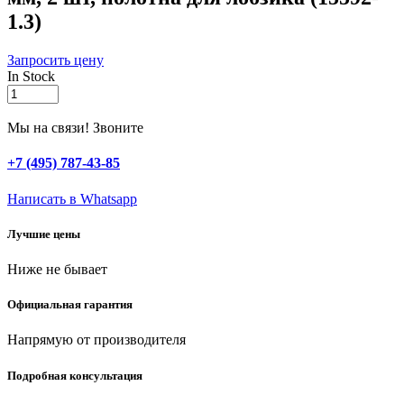
1.3)
Запросить цену
In Stock
ЗУБР
T101AO,
T-
Мы на связи! Звоните
хвост.,
У8А
+7 (495) 787-43-85
сталь,
фигурный
Написать в Whatsapp
рез
по
Лучшие цены
ламинату/
дереву/
Ниже не бывает
фанере,
шаг
зуба
Официальная гарантия
1.4
мм,
Напрямую от производителя
раб.
длина
Подробная консультация
50
мм,