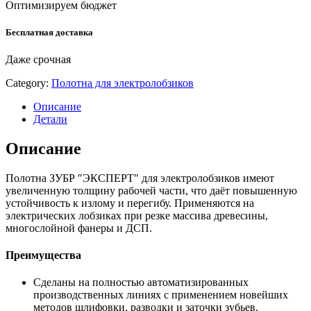
Оптимизируем бюджет
2
шт,
Бесплатная доставка
полотна
для
Даже срочная
лобзика
(15592-
Category:
Полотна для электролобзиков
1.3)
quantity
Описание
Детали
Описание
Полотна ЗУБР ″ЭКСПЕРТ″ для электролобзиков имеют
увеличенную толщину рабочей части, что даёт повышенную
устойчивость к излому и перегибу. Применяются на
электрических лобзиках при резке массива древесины,
многослойной фанеры и ДСП.
Преимущества
Сделаны на полностью автоматизированных
производственных линиях с применением новейших
методов шлифовки, разводки и заточки зубьев.