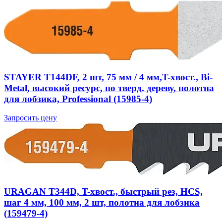
STAYER T144DF, 2 шт, 75 мм / 4 мм,T-хвост., Bi-
Metal, высокий ресурс, по тверд. дереву, полотна
для лобзика, Professional (15985-4)
Запросить цену
URAGAN T344D, T-хвост., быстрый рез, HCS,
шаг 4 мм, 100 мм, 2 шт, полотна для лобзика
(159479-4)