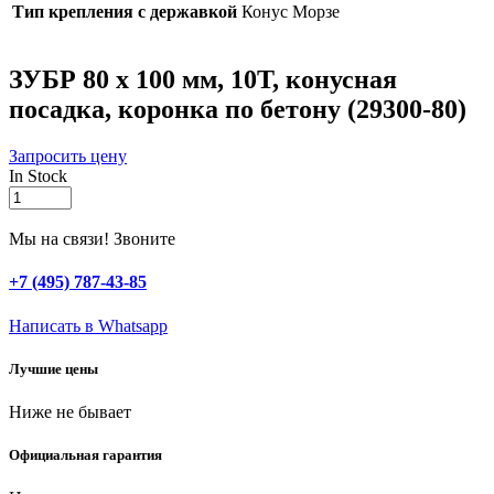
Тип крепления с державкой
Конус Морзе
ЗУБР 80 x 100 мм, 10T, конусная
посадка, коронка по бетону (29300-80)
Запросить цену
In Stock
ЗУБР
80
x
Мы на связи! Звоните
100
мм,
+7 (495) 787-43-85
10T,
конусная
Написать в Whatsapp
посадка,
коронка
Лучшие цены
по
бетону
Ниже не бывает
(29300-
80)
quantity
Официальная гарантия