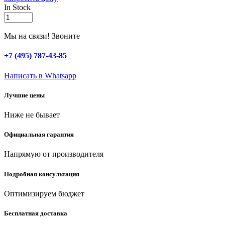
In Stock
ЗУБР
8
предм.,
Мы на связи! Звоните
ударно-
поворотная
+7 (495) 787-43-85
отвертка,
Профессионал
Написать в Whatsapp
(2567)
quantity
Лучшие цены
Ниже не бывает
Официальная гарантия
Напрямую от производителя
Подробная консультация
Оптимизируем бюджет
Бесплатная доставка