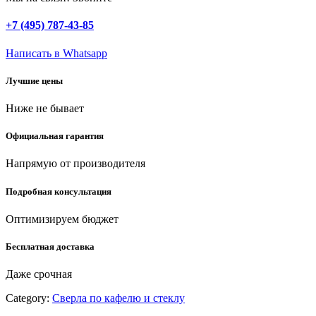
2х
кромка,
+7 (495) 787-43-85
HEX
1/4,
Написать в Whatsapp
Сверло
по
Лучшие цены
стеклу
и
Ниже не бывает
кафелю
(29840-
08)
Официальная гарантия
quantity
Напрямую от производителя
Подробная консультация
Оптимизируем бюджет
Бесплатная доставка
Даже срочная
Category:
Сверла по кафелю и стеклу