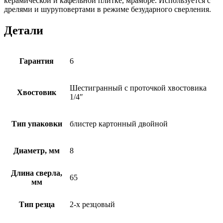
керамической и кафельной плитке, мраморе. Используется с
дрелями и шуруповертами в режиме безударного сверления.
Детали
Гарантия
6
Шестигранный с проточкой хвостовика
Хвостовик
1/4″
Тип упаковки
блистер картонный двойной
Диаметр, мм
8
Длина сверла,
65
мм
Тип резца
2-х резцовый