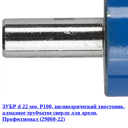
ЗУБР d 22 мм, Р100, цилиндрический хвостовик,
алмазное трубчатое сверло для дрели,
Профессионал (29860-22)