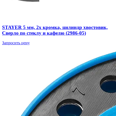
STAYER 5 мм, 2х кромка, цилиндр хвостовик,
Сверло по стеклу и кафелю (2986-05)
Запросить цену