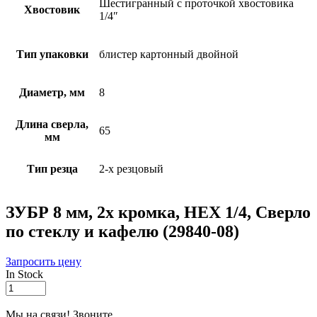
Шестигранный с проточкой хвостовика
Хвостовик
1/4″
Тип упаковки
блистер картонный двойной
Диаметр, мм
8
Длина сверла,
65
мм
Тип резца
2-х резцовый
ЗУБР 8 мм, 2х кромка, HEX 1/4, Сверло
по стеклу и кафелю (29840-08)
Запросить цену
In Stock
ЗУБР
8
мм,
Мы на связи! Звоните