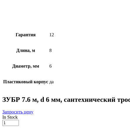
Гарантия
12
Длина, м
8
Диаметр, мм
6
Пластиковый корпус
да
ЗУБР 7.6 м, d 6 мм, сантехнический тро
Запросить цену
In Stock
ЗУБР
7.6