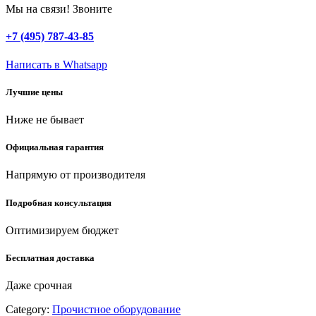
м,
Мы на связи! Звоните
d
6
+7 (495) 787-43-85
мм,
сантехнический
Написать в Whatsapp
трос
в
Лучшие цены
пластиковом
корпусе
Ниже не бывает
(51907-
08)
quantity
Официальная гарантия
Напрямую от производителя
Подробная консультация
Оптимизируем бюджет
Бесплатная доставка
Даже срочная
Category:
Прочистное оборудование