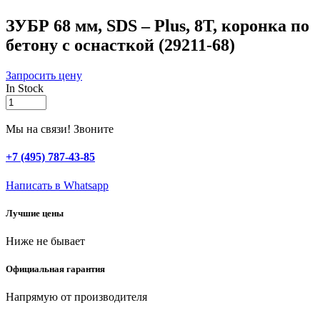
ЗУБР 68 мм, SDS – Plus, 8Т, коронка по
бетону с оснасткой (29211-68)
Запросить цену
In Stock
ЗУБР
68
мм,
Мы на связи! Звоните
SDS
-
+7 (495) 787-43-85
Plus,
8Т,
Написать в Whatsapp
коронка
по
Лучшие цены
бетону
с
Ниже не бывает
оснасткой
(29211-
68)
Официальная гарантия
quantity
Напрямую от производителя