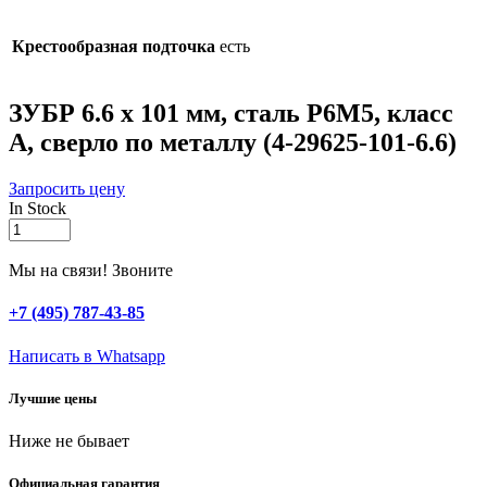
Крестообразная подточка
есть
ЗУБР 6.6 х 101 мм, сталь Р6М5, класс
А, сверло по металлу (4-29625-101-6.6)
Запросить цену
In Stock
ЗУБР
6.6
х
Мы на связи! Звоните
101
мм,
+7 (495) 787-43-85
сталь
Р6М5,
Написать в Whatsapp
класс
А,
Лучшие цены
сверло
по
Ниже не бывает
металлу
(4-
29625-
Официальная гарантия