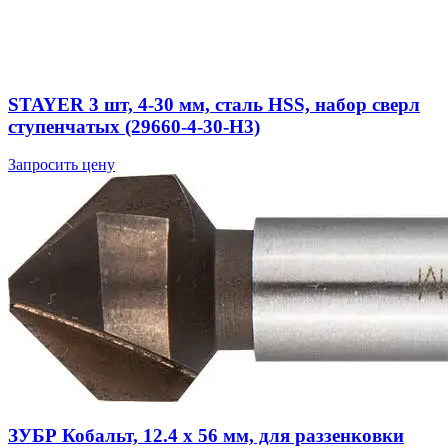
STAYER 3 шт, 4-30 мм, сталь HSS, набор сверл
ступенчатых (29660-4-30-H3)
Запросить цену
ЗУБР Кобальт, 12.4 x 56 мм, для раззенковки