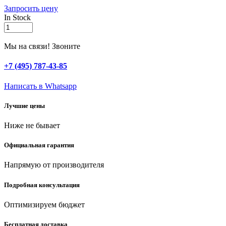
Запросить цену
In Stock
ЗУБР
52
x
Мы на связи! Звоните
880/1000
мм,
+7 (495) 787-43-85
SDS-
max
Написать в Whatsapp
бур,
Профессионал
Лучшие цены
(29350-
880-
Ниже не бывает
52)
quantity
Официальная гарантия
Напрямую от производителя
Подробная консультация
Оптимизируем бюджет
Бесплатная доставка