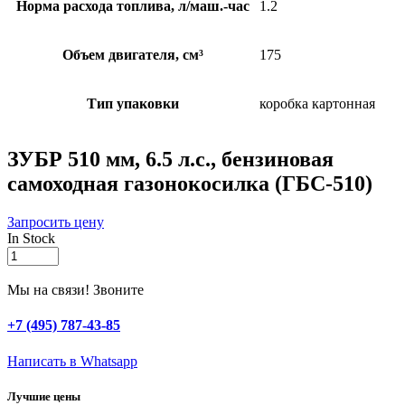
Норма расхода топлива, л/маш.-час
1.2
Объем двигателя, см³
175
Тип упаковки
коробка картонная
ЗУБР 510 мм, 6.5 л.с., бензиновая
самоходная газонокосилка (ГБС-510)
Запросить цену
In Stock
ЗУБР
510
мм,
Мы на связи! Звоните
6.5
л.с.,
+7 (495) 787-43-85
бензиновая
самоходная
Написать в Whatsapp
газонокосилка
(ГБС-510)
Лучшие цены
quantity