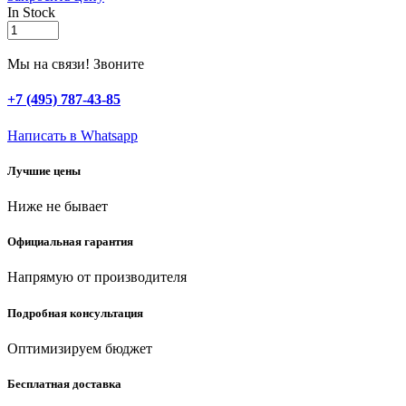
In Stock
ЗУБР
500
Вт,
Мы на связи! Звоните
65
мм,
+7 (495) 787-43-85
электрический
лобзик,
Написать в Whatsapp
Профессионал
(ЛП-500)
Лучшие цены
quantity
Ниже не бывает
Официальная гарантия
Напрямую от производителя
Подробная консультация
Оптимизируем бюджет
Бесплатная доставка