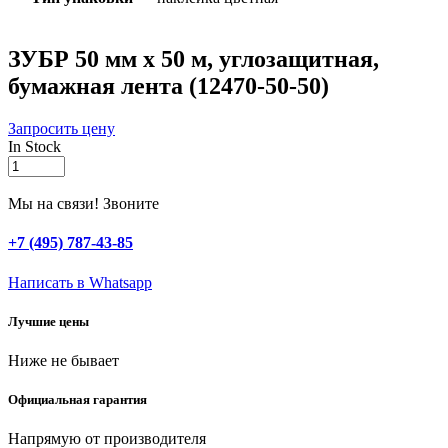
ЗУБР 50 мм х 50 м, углозащитная,
бумажная лента (12470-50-50)
Запросить цену
In Stock
ЗУБР
50
мм
Мы на связи! Звоните
х
50
+7 (495) 787-43-85
м,
углозащитная,
Написать в Whatsapp
бумажная
лента
Лучшие цены
(12470-
50-
Ниже не бывает
50)
quantity
Официальная гарантия
Напрямую от производителя