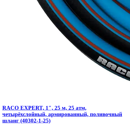
RACO EXPERT, 1″, 25 м, 25 атм,
четырёхслойный, армированный, поливочный
шланг (40302-1-25)