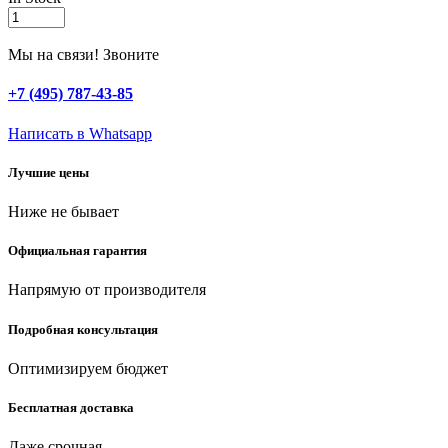
ЗУБР
32
мм
Мы на связи! Звоните
x
30
+7 (495) 787-43-85
м,
3
Написать в Whatsapp
атм,
со
Лучшие цены
спиралью
ПВХ,
Ниже не бывает
напорно-
всасывающий
шланг
Официальная гарантия
(40325-
32-
Напрямую от производителя
30)
quantity
Подробная консультация
Оптимизируем бюджет
Бесплатная доставка
Даже срочная