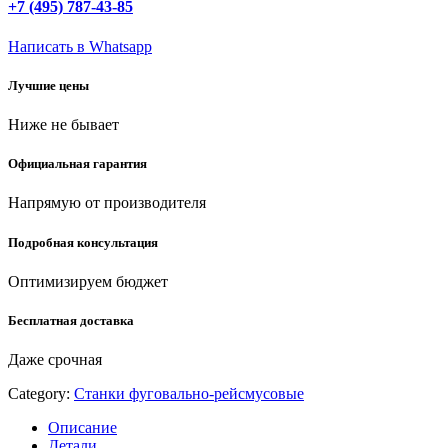
+7 (495) 787-43-85
фуговально
-
Написать в Whatsapp
рейсмусовый
станок
Лучшие цены
(СРФ-254-
1600С)
Ниже не бывает
quantity
Официальная гарантия
Напрямую от производителя
Подробная консультация
Оптимизируем бюджет
Бесплатная доставка
Даже срочная
Category:
Станки фуговально-рейсмусовые
Описание
Детали