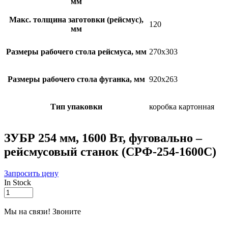
мм
Макс. толщина заготовки (рейсмус),
120
мм
Размеры рабочего стола рейсмуса, мм
270х303
Размеры рабочего стола фуганка, мм
920х263
Тип упаковки
коробка картонная
ЗУБР 254 мм, 1600 Вт, фуговально –
рейсмусовый станок (СРФ-254-1600С)
Запросить цену
In Stock
ЗУБР
254
мм,
Мы на связи! Звоните
1600
Вт,