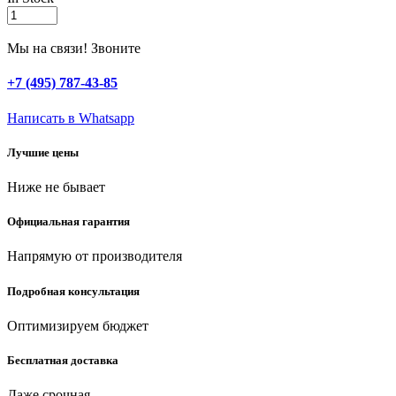
ЗУБР
25
мм
Мы на связи! Звоните
x
15
+7 (495) 787-43-85
м,
3
Написать в Whatsapp
атм,
со
Лучшие цены
спиралью
ПВХ,
Ниже не бывает
напорно-
всасывающий
шланг
Официальная гарантия
(40325-
25-
Напрямую от производителя
15)
quantity
Подробная консультация
Оптимизируем бюджет
Бесплатная доставка
Даже срочная