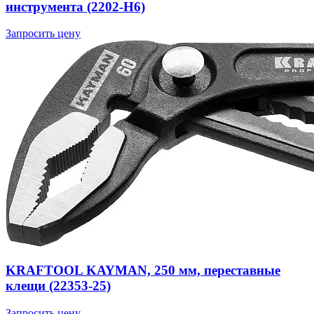
инструмента (2202-H6)
Запросить цену
KRAFTOOL KAYMAN, 250 мм, переставные
клещи (22353-25)
Запросить цену