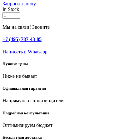
Запросить цену
In Stock
ЗУБР
180
мм,
Мы на связи! Звоните
усиленные
бокорезы,
+7 (495) 787-43-85
Профессионал
(2201-
Написать в Whatsapp
6-
17)
Лучшие цены
quantity
Ниже не бывает
Официальная гарантия
Напрямую от производителя
Подробная консультация
Оптимизируем бюджет
Бесплатная доставка