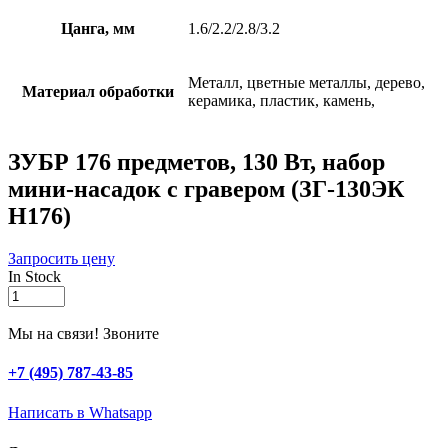
Цанга, мм
1.6/2.2/2.8/3.2
Металл, цветные металлы, дерево,
Материал обработки
керамика, пластик, камень,
ЗУБР 176 предметов, 130 Вт, набор
мини-насадок с гравером (ЗГ-130ЭК
H176)
Запросить цену
In Stock
ЗУБР
176
предметов,
Мы на связи! Звоните
130
Вт,
+7 (495) 787-43-85
набор
мини-
Написать в Whatsapp
насадок
с