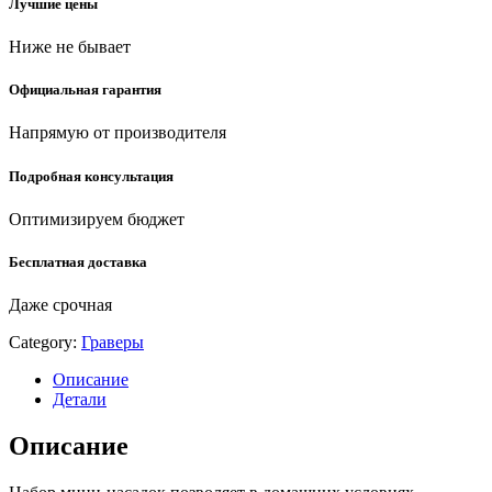
Лучшие цены
гравером
(ЗГ-130ЭК
Ниже не бывает
H176)
quantity
Официальная гарантия
Напрямую от производителя
Подробная консультация
Оптимизируем бюджет
Бесплатная доставка
Даже срочная
Category:
Граверы
Описание
Детали
Описание