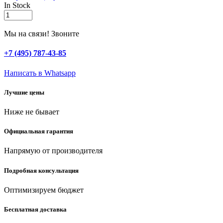
In Stock
ЗУБР
140
х
Мы на связи! Звоните
280
мм,
+7 (495) 787-43-85
штукатурная
гладилка
Написать в Whatsapp
с
уголком
Лучшие цены
(08145)
quantity
Ниже не бывает
Официальная гарантия
Напрямую от производителя
Подробная консультация
Оптимизируем бюджет
Бесплатная доставка