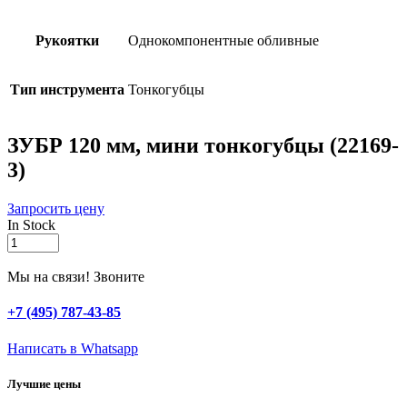
Рукоятки
Однокомпонентные обливные
Тип инструмента
Тонкогубцы
ЗУБР 120 мм, мини тонкогубцы (22169-
3)
Запросить цену
In Stock
ЗУБР
120
мм,
Мы на связи! Звоните
мини
тонкогубцы
+7 (495) 787-43-85
(22169-
3)
Написать в Whatsapp
quantity
Лучшие цены