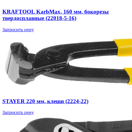
KRAFTOOL KarbMax, 160 мм, бокорезы
твердосплавные (22018-5-16)
Запросить цену
STAYER 220 мм, клещи (2224-22)
Запросить цену