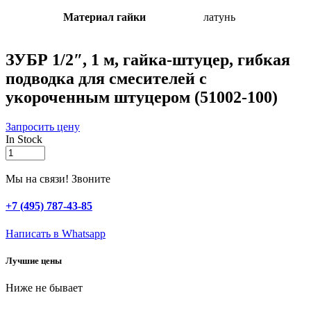
Материал гайки
латунь
ЗУБР 1/2″, 1 м, гайка-штуцер, гибкая
подводка для смесителей с
укороченным штуцером (51002-100)
Запросить цену
In Stock
ЗУБР
1/2″,
1
Мы на связи! Звоните
м,
гайка-
+7 (495) 787-43-85
штуцер,
гибкая
Написать в Whatsapp
подводка
для
Лучшие цены
смесителей
с
Ниже не бывает
укороченным
штуцером