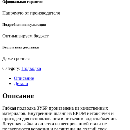
(51002-
Официальная гарантия
100)
quantity
Напрямую от производителя
Подробная консультация
Оптимизируем бюджет
Бесплатная доставка
Даже срочная
Category:
Подводка
Описание
Детали
Описание
Гибкая подводка ЗУБР произведена из качественных
материалов. Внутренний шланг из EPDM нетоксичен и
пригоден для использования в питьевом водоснабжении.
Латунная гайка и оплетка из легированной стали не
подвергаются коррозии и расчитаны на долгий срок