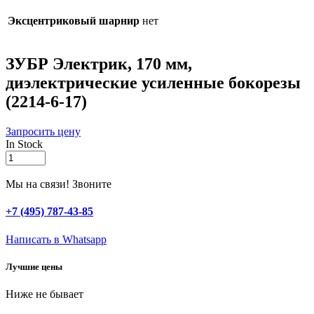
Эксцентриковый шарнир
нет
ЗУБР Электрик, 170 мм,
диэлектрические усиленные бокорезы
(2214-6-17)
Запросить цену
In Stock
ЗУБР
Электрик,
170
Мы на связи! Звоните
мм,
диэлектрические
+7 (495) 787-43-85
усиленные
бокорезы
Написать в Whatsapp
(2214-
6-
Лучшие цены
17)
quantity
Ниже не бывает