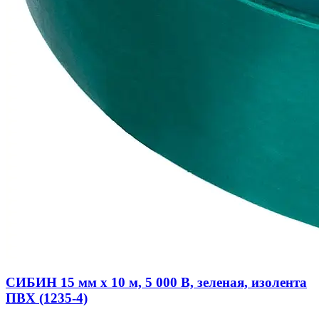
СИБИН 15 мм х 10 м, 5 000 В, зеленая, изолента
ПВХ (1235-4)