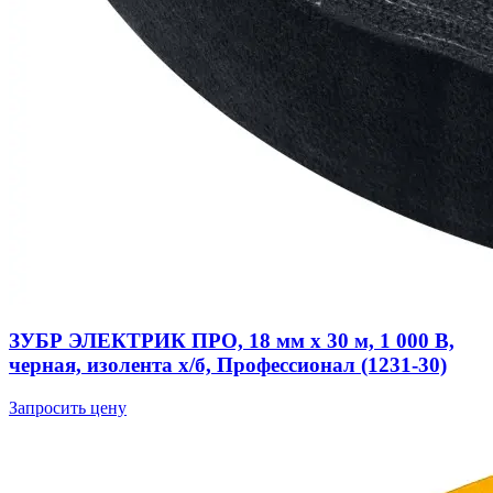
ЗУБР ЭЛЕКТРИК ПРО, 18 мм х 30 м, 1 000 В,
черная, изолента х/б, Профессионал (1231-30)
Запросить цену