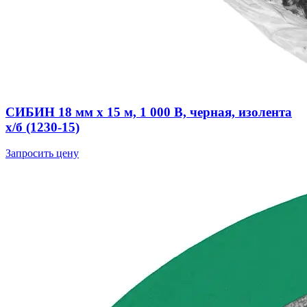
СИБИН 18 мм х 15 м, 1 000 В, черная, изолента
х/б (1230-15)
Запросить цену