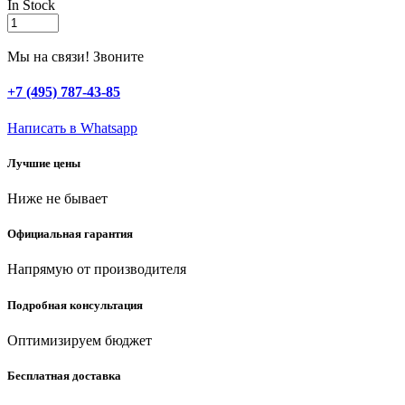
In Stock
ЗУБР
ЭЛЕКТРИК-10,
15
Мы на связи! Звоните
мм
х
+7 (495) 787-43-85
10
м,
Написать в Whatsapp
6
000
Лучшие цены
В,
черная,
Ниже не бывает
не
поддерживает
горение,
Официальная гарантия
изолента
ПВХ,
Напрямую от производителя
Профессионал
(1233-
Подробная консультация
2)
quantity
Оптимизируем бюджет
Бесплатная доставка