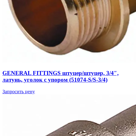
GENERAL FITTINGS штуцер/штуцер, 3/4″,
латунь, уголок с упором (51074-S/S-3/4)
Запросить цену