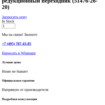
редукционный переходник (51476-26-
20)
Запросить цену
In Stock
ЗУБР
ШиреФит,
накидная
Мы на связи! Звоните
гайка
-
+7 (495) 787-43-85
штуцер
с
Написать в Whatsapp
гайкой,
26
Лучшие цены
мм
-
Ниже не бывает
20
мм,
редукционный
Официальная гарантия
переходник
(51476-
Напрямую от производителя
26-
20)
Подробная консультация
quantity