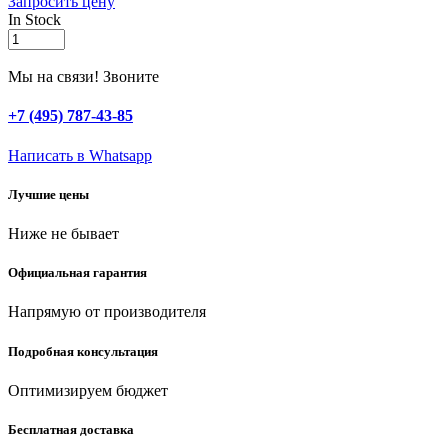
Запросить цену
In Stock
ЗУБР
Универсал-63,
63
Мы на связи! Звоните
предм.,
(1/2″
+7 (495) 787-43-85
+
1/4″),
Написать в Whatsapp
универсальный
набор
Лучшие цены
инструмента,
Профессионал
Ниже не бывает
(27670-
H58)
quantity
Официальная гарантия
Напрямую от производителя
Подробная консультация
Оптимизируем бюджет
Бесплатная доставка