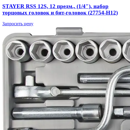
STAYER RSS 12S, 12 предм., (1/4″), набор
торцовых головок и бит-головок (27754-H12)
Запросить цену