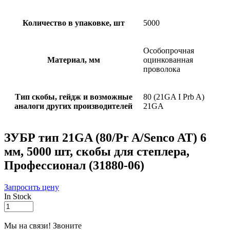
Количество в упаковке, шт
5000
Особопрочная
Материал, мм
оцинкованная
проволока
Тип скобы, гейдж и возможные
80 (21GA I Prb A)
аналоги других производителей
21GA
ЗУБР тип 21GA (80/Pr A/Senco AT) 6
мм, 5000 шт, скобы для степлера,
Профессионал (31880-06)
Запросить цену
In Stock
ЗУБР
тип
21GA
Мы на связи! Звоните