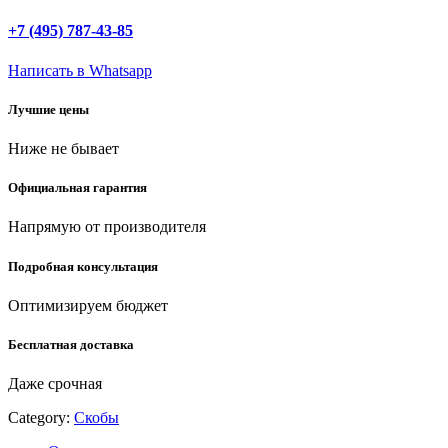
(80/Pr
A/Senco
+7 (495) 787-43-85
AT)
6
Написать в Whatsapp
мм,
5000
Лучшие цены
шт,
скобы
Ниже не бывает
для
степлера,
Профессионал
Официальная гарантия
(31880-
06)
Напрямую от производителя
quantity
Подробная консультация
Оптимизируем бюджет
Бесплатная доставка
Даже срочная
Category:
Скобы