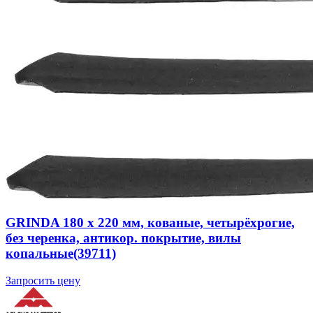
GRINDA 180 х 220 мм, кованые, четырёхрогие,
без черенка, антикор. покрытие, вилы
копальные(39711)
Запросить цену