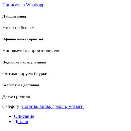
фибергласовый
Написать в Whatsapp
черенок
с
Лучшие цены
резиновой
ручкой,
Ниже не бывает
совковая
прямоугольная
лопата,
Официальная гарантия
ПРОФЕССИОНАЛ(39549)
quantity
Напрямую от производителя
Подробная консультация
Оптимизируем бюджет
Бесплатная доставка
Даже срочная
Category:
Лопаты, вилы, грабли, мотыги
Описание
Детали