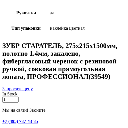
Рукоятка
да
Тип упаковки
наклейка цветная
ЗУБР СТАРАТЕЛЬ, 275х215х1500мм,
полотно 1.4мм, закалено,
фибергласовый черенок с резиновой
ручкой, совковая прямоугольная
лопата, ПРОФЕССИОНАЛ(39549)
Запросить цену
In Stock
ЗУБР
СТАРАТЕЛЬ,
275х215х1500мм,
Мы на связи! Звоните
полотно
1.4мм,
+7 (495) 787-43-85
закалено,