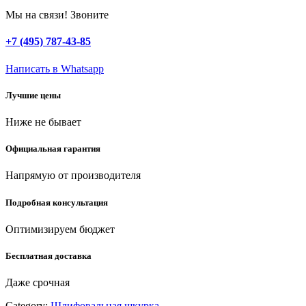
230
Мы на связи! Звоните
х
280
+7 (495) 787-43-85
мм,
5
Написать в Whatsapp
шт,
водостойкий,
Лучшие цены
шлифовальный
лист
Ниже не бывает
на
тканевой
основе
Официальная гарантия
(35515-
040)
Напрямую от производителя
quantity
Подробная консультация
Оптимизируем бюджет
Бесплатная доставка
Даже срочная
Category:
Шлифовальная шкурка