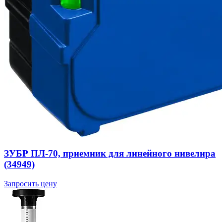
ЗУБР ПЛ-70, приемник для линейного нивелира
(34949)
Запросить цену