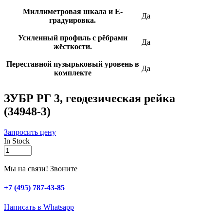
Миллиметровая шкала и E-
Да
градуировка.
Усиленный профиль с рёбрами
Да
жёсткости.
Переставной пузырьковый уровень в
Да
комплекте
ЗУБР РГ 3, геодезическая рейка
(34948-3)
Запросить цену
In Stock
ЗУБР
РГ
3,
Мы на связи! Звоните
геодезическая
рейка
+7 (495) 787-43-85
(34948-
3)
Написать в Whatsapp
quantity