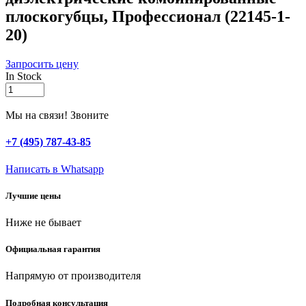
плоскогубцы, Профессионал (22145-1-
20)
Запросить цену
In Stock
ЗУБР
Профиэлектрик,
200
Мы на связи! Звоните
мм,
диэлектрические
+7 (495) 787-43-85
комбинированные
плоскогубцы,
Написать в Whatsapp
Профессионал
(22145-
Лучшие цены
1-
20)
Ниже не бывает
quantity
Официальная гарантия
Напрямую от производителя
Подробная консультация