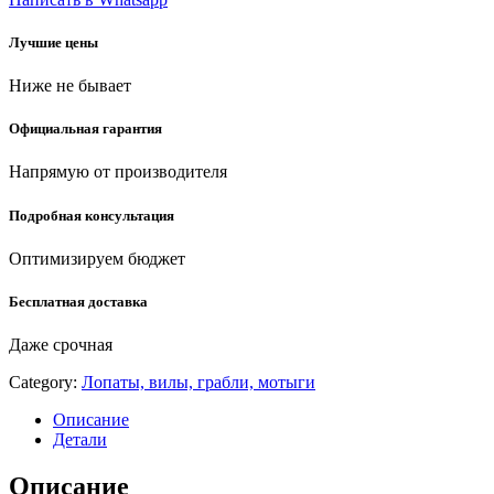
мм,
полотно
Лучшие цены
1.6
мм,
Ниже не бывает
закалено,
дерев.
черенок
Официальная гарантия
высш.
сорт,
Напрямую от производителя
тип
ЛСП,
Подробная консультация
совковая
лопата
Оптимизируем бюджет
(39577)
quantity
Бесплатная доставка
Даже срочная
Category:
Лопаты, вилы, грабли, мотыги
Описание
Детали
Описание