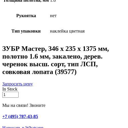
Толщина полотна, мм
1.6
Рукоятка
нет
Тип упаковки
наклейка цветная
ЗУБР Мастер, 346 х 235 х 1375 мм,
полотно 1.6 мм, закалено, дерев.
черенок высш. сорт, тип ЛСП,
совковая лопата (39577)
Запросить цену
In Stock
ЗУБР
Мастер,
346
Мы на связи! Звоните
х
235
+7 (495) 787-43-85
х
1375
Написать в Whatsapp