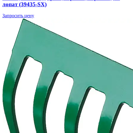
лопат (39435-SX)
Запросить цену