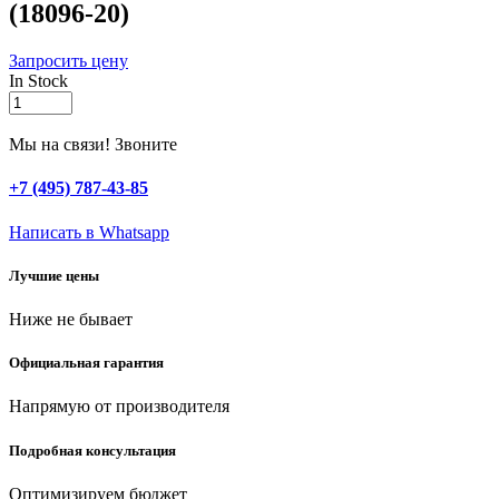
(18096-20)
Запросить цену
In Stock
ЗУБР
Классик,
20
Мы на связи! Звоните
мм,
стамеска-
+7 (495) 787-43-85
долото
(18096-
Написать в Whatsapp
20)
quantity
Лучшие цены
Ниже не бывает
Официальная гарантия
Напрямую от производителя
Подробная консультация
Оптимизируем бюджет