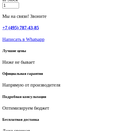
ЗУБР
диэлектрическая
отвертка,
Мы на связи! Звоните
Профессионал
(25262-
+7 (495) 787-43-85
0-
060)
Написать в Whatsapp
quantity
Лучшие цены
Ниже не бывает
Официальная гарантия
Напрямую от производителя
Подробная консультация
Оптимизируем бюджет
Бесплатная доставка
Даже срочная