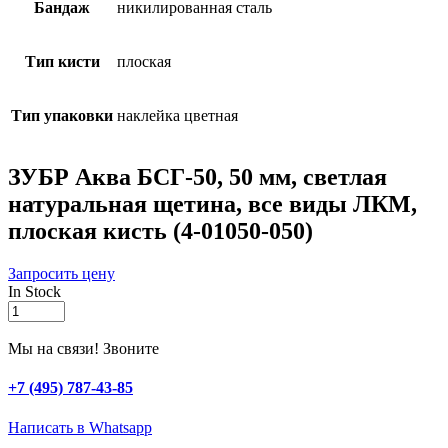
Бандаж
никилированная сталь
Тип кисти
плоская
Тип упаковки
наклейка цветная
ЗУБР Аква БСГ-50, 50 мм, светлая
натуральная щетина, все виды ЛКМ,
плоская кисть (4-01050-050)
Запросить цену
In Stock
ЗУБР
Аква
БСГ-50,
Мы на связи! Звоните
50
мм,
+7 (495) 787-43-85
светлая
натуральная
Написать в Whatsapp
щетина,