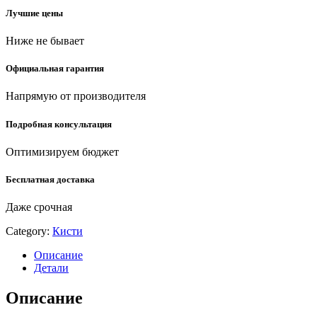
все
Лучшие цены
виды
ЛКМ,
Ниже не бывает
плоская
кисть
(4-
Официальная гарантия
01050-
050)
Напрямую от производителя
quantity
Подробная консультация
Оптимизируем бюджет
Бесплатная доставка
Даже срочная
Category:
Кисти
Описание
Детали
Описание