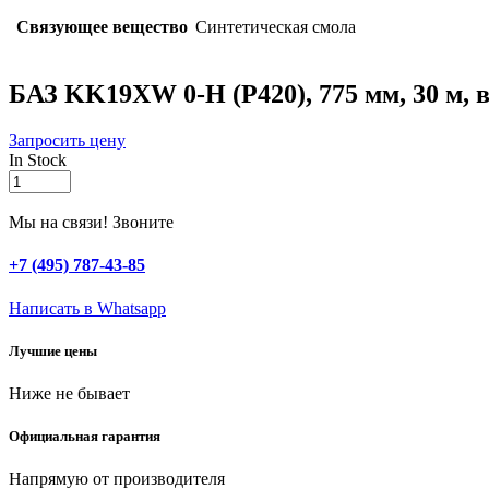
Связующее вещество
Синтетическая смола
БАЗ KK19XW 0-H (Р420), 775 мм, 30 м, 
Запросить цену
In Stock
БАЗ
KK19XW
0-
Мы на связи! Звоните
H
(Р420),
+7 (495) 787-43-85
775
мм,
Написать в Whatsapp
30
м,
Лучшие цены
водостойкий,
шлифовальный
Ниже не бывает
рулон
на
тканевой
Официальная гарантия
основе
(3550-
Напрямую от производителя