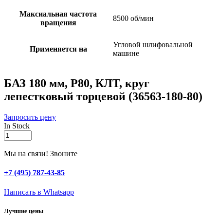
Максиальная частота
8500 об/мин
вращения
Угловой шлифовальной
Применяется на
машине
БАЗ 180 мм, P80, КЛТ, круг
лепестковый торцевой (36563-180-80)
Запросить цену
In Stock
БАЗ
180
мм,
Мы на связи! Звоните
P80,
КЛТ,
+7 (495) 787-43-85
круг
лепестковый
Написать в Whatsapp
торцевой
(36563-
Лучшие цены
180-