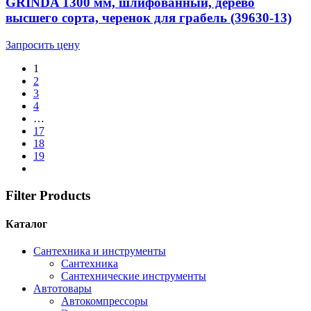
GRINDA 1300 мм, шлифованный, дерево
высшего сорта, черенок для грабель (39630-13)
Запросить цену
1
2
3
4
…
17
18
19
Filter Products
Каталог
Cантехника и инструменты
Сантехника
Сантехнические инструменты
Автотовары
Автокомпрессоры