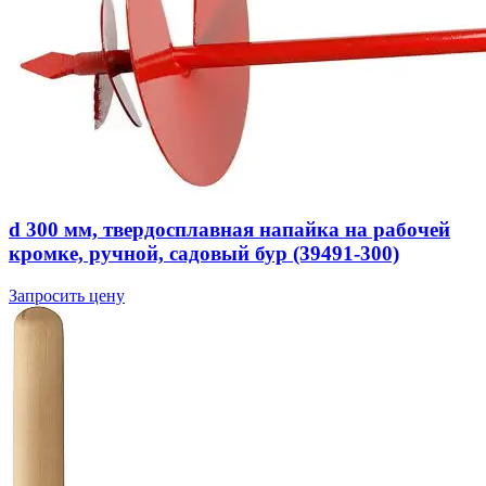
d 300 мм, твердосплавная напайка на рабочей
кромке, ручной, садовый бур (39491-300)
Запросить цену