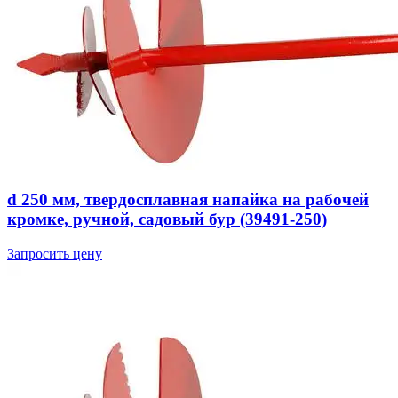
d 250 мм, твердосплавная напайка на рабочей
кромке, ручной, садовый бур (39491-250)
Запросить цену