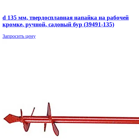
d 135 мм, твердосплавная напайка на рабочей
кромке, ручной, садовый бур (39491-135)
Запросить цену