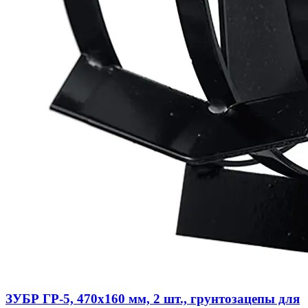
ЗУБР ГР-5, 470х160 мм, 2 шт., грунтозацепы для